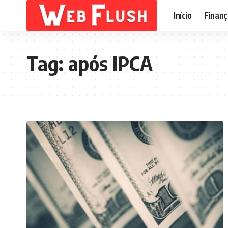
Início
Finanç
Tag:
após IPCA