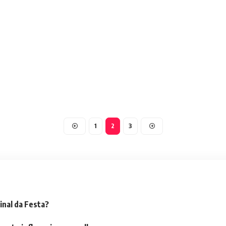
1
2
3
inal da Festa?