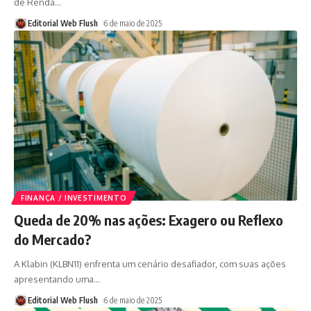
de Renda
…
Editorial Web Flush
6 de maio de 2025
FINANÇA / INVESTIMENTO
Queda de 20% nas ações: Exagero ou Reflexo
do Mercado?
A Klabin (KLBN11) enfrenta um cenário desafiador, com suas ações
apresentando uma
…
Editorial Web Flush
6 de maio de 2025