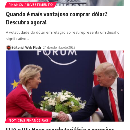
FINANÇA / INVESTIMENTO
Quando é mais vantajoso comprar dólar?
Descubra agora!
A volatilidade do dólar em relação ao real representa um desafio
significativo
…
Editorial Web Flush
24 de setembro de 2025
NOTÍCIAS FINANCEIRAS
EUA e UE: Novo acordo tarifário e exceções