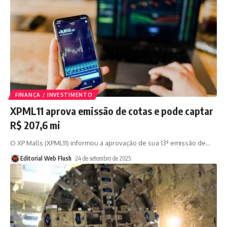
FINANÇA / INVESTIMENTO
XPML11 aprova emissão de cotas e pode captar
R$ 207,6 mi
O XP Malls (XPML11) informou a aprovação de sua 13ª emissão de
…
Editorial Web Flush
24 de setembro de 2025