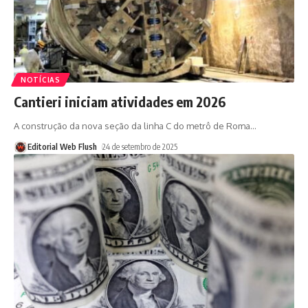
NOTÍCIAS
Cantieri iniciam atividades em 2026
A construção da nova seção da linha C do metrô de Roma
…
Editorial Web Flush
24 de setembro de 2025