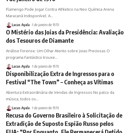
Flamengo Pode Jogar Contra Athletico na Neo Química Arena
Maracanã Indisponível: A
…
Lucas Ayala
1 de janeiro de 1970
O Mistério das Joias da Presidência: Avaliação
dos Tesouros de Diamante
Análise Forense: Um Olhar Atento sobre Joias Preciosas O
programa Fantástico trouxe
…
Lucas Ayala
1 de janeiro de 1970
Disponibilização Extra de Ingressos para o
Festival “The Town” – Conheça as Vítimas
Abertura Extraordinária de Vendas de Ingressos No palco da
música, todos os
…
Lucas Ayala
1 de janeiro de 1970
Recusa do Governo Brasileiro à Solicitação de
Extradição de Suposto Espião Russo pelos
EUA: “Por Enquanto, Ele Permanecerá Detido