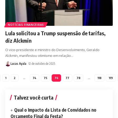
NOTÍCIAS FINANCEIRAS
Lula solicitou a Trump suspensão de tarifas,
diz Alckmin
O vice-presidente e ministro do Desenvolvimento, Geraldo
Alckmin, manifestou otimismo em relação
…
Lucas Ayala
12 de outubro de 2025
1
2
…
74
75
76
77
78
…
118
119
Talvez você curta
Qual o Impacto da Lista de Convidados no
Orçamento Final da Festa?