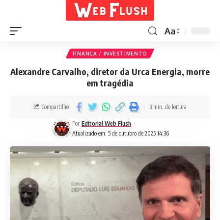
Aa
FINANÇA / INVESTIMENTO
Alexandre Carvalho, diretor da Urca Energia, morre
em tragédia
Compartilhe
3 min. de leitura
Por
Editorial Web Flush
Atualizado em: 5 de outubro de 2025 14:36