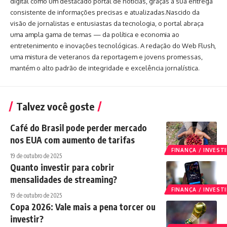
digital como um destacado portal de notícias, graças à sua entrega
consistente de informações precisas e atualizadas.Nascido da
visão de jornalistas e entusiastas da tecnologia, o portal abraça
uma ampla gama de temas — da política e economia ao
entretenimento e inovações tecnológicas. A redação do Web Flush,
uma mistura de veteranos da reportagem e jovens promessas,
mantém o alto padrão de integridade e excelência jornalística.
Talvez você goste
Café do Brasil pode perder mercado
nos EUA com aumento de tarifas
FINANÇA / INVES
19 de outubro de 2025
Quanto investir para cobrir
mensalidades de streaming?
FINANÇA / INVES
19 de outubro de 2025
Copa 2026: Vale mais a pena torcer ou
investir?