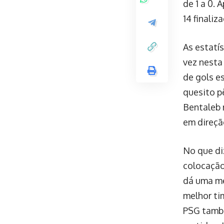
de 1 a 0.
14 finaliz
As estatí
vez nesta
de gols e
quesito p
Bentaleb 
em direçã
No que di
colocação 
dá uma mé
melhor ti
PSG també