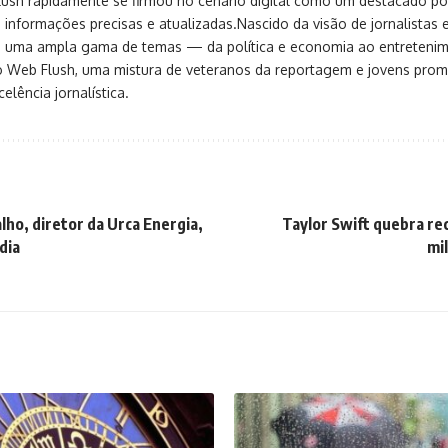
sh rapidamente se firmou no cenário digital como um destacado port
 informações precisas e atualizadas.Nascido da visão de jornalistas 
ça uma ampla gama de temas — da política e economia ao entreteni
o Web Flush, uma mistura de veteranos da reportagem e jovens pro
elência jornalística.
lho, diretor da Urca Energia,
Taylor Swift quebra re
dia
mi