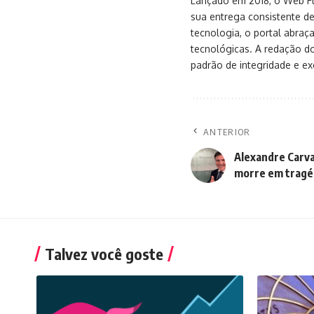
Lançado em 2018, o Web Flu
sua entrega consistente de
tecnologia, o portal abra
tecnológicas. A redação d
padrão de integridade e exc
ANTERIOR
Alexandre Carva
morre em tragé
Talvez você goste