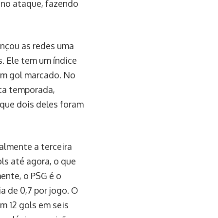
o no ataque, fazendo
lançou as redes uma
. Ele tem um índice
 um gol marcado. No
sta temporada,
 que dois deles foram
almente a terceira
ols até agora, o que
mente, o PSG é o
a de 0,7 por jogo. O
m 12 gols em seis