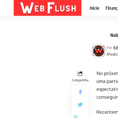
Início
Finanç
Nab
Por
Ed
Atualiz
No próxim
Compartilhe
uma partid
expectati
conseguir
Recenteme