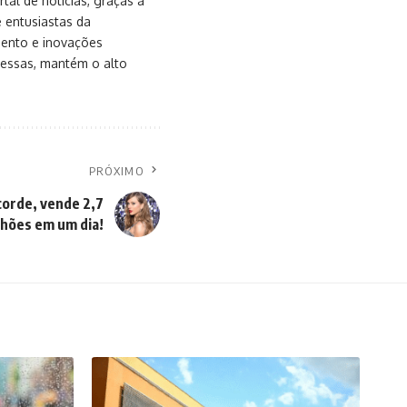
al de notícias, graças à
e entusiastas da
mento e inovações
messas, mantém o alto
PRÓXIMO
corde, vende 2,7
lhões em um dia!