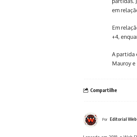
partidas.
em relaçã
Em relação
+4, enqua
A partida 
Mauroy e 
Compartilhe
Editorial Web
Por