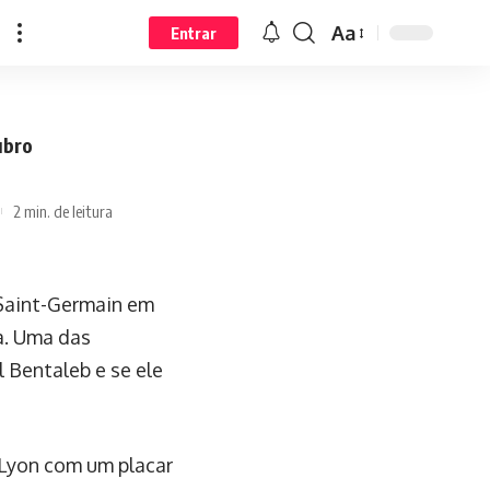
Aa
Entrar
ubro
2 min. de leitura
 Saint-Germain em
ia. Uma das
 Bentaleb e se ele
 Lyon com um placar