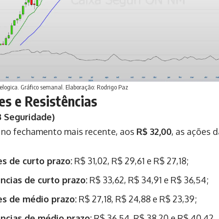
elogica. Gráfico semanal. Elaboração: Rodrigo Paz
es e Resistências
B Seguridade)
no fechamento mais recente, aos
R$ 32,00
, as ações 
s de curto prazo:
R$ 31,02, R$ 29,61 e R$ 27,18;
ncias de curto prazo:
R$ 33,62, R$ 34,91 e R$ 36,54;
es de médio prazo:
R$ 27,18, R$ 24,88 e R$ 23,39;
ncias de médio prazo:
R$ 36,54, R$ 38,20 e R$ 40,42.