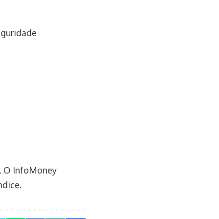
eguridade
r. O InfoMoney
ndice.