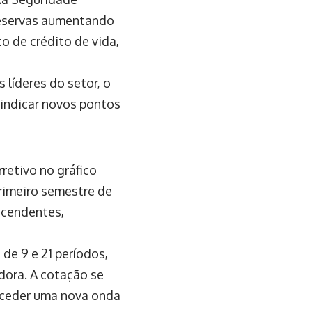
reservas aumentando
o de crédito de vida,
 líderes do setor, o
indicar novos pontos
etivo no gráfico
rimeiro semestre de
scendentes,
de 9 e 21 períodos,
dora. A cotação se
eceder uma nova onda