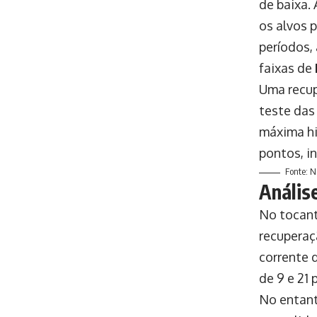
de baixa.
os alvos 
períodos,
faixas de
Uma recu
teste das
máxima h
pontos, i
Fonte: N
Anális
No tocant
recuperaç
corrente 
de 9 e 21
No entant