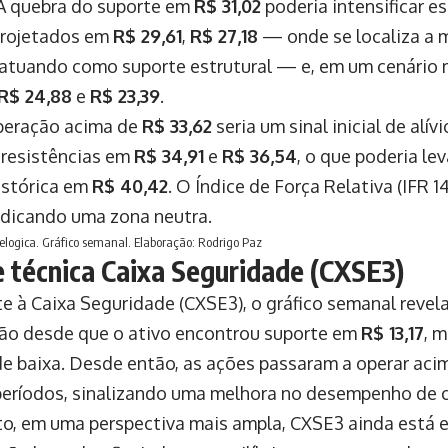
 A quebra do suporte em
R$ 31,02
poderia intensificar 
projetados em
R$ 29,61
,
R$ 27,18
— onde se localiza a 
 atuando como suporte estrutural — e, em um cenário 
R$ 24,88
e
R$ 23,39
.
peração acima de
R$ 33,62
seria um sinal inicial de alív
 resistências em
R$ 34,91
e
R$ 36,54
, o que poderia lev
istórica em
R$ 40,42
. O Índice de Força Relativa (IFR 1
ndicando uma zona neutra.
elogica. Gráfico semanal. Elaboração: Rodrigo Paz
e técnica Caixa Seguridade (CXSE3)
e à Caixa Seguridade (CXSE3), o gráfico semanal reve
ão desde que o ativo encontrou suporte em
R$ 13,17
, 
de baixa. Desde então, as ações passaram a operar ac
 períodos, sinalizando uma melhora no desempenho de c
o, em uma perspectiva mais ampla, CXSE3 ainda está 