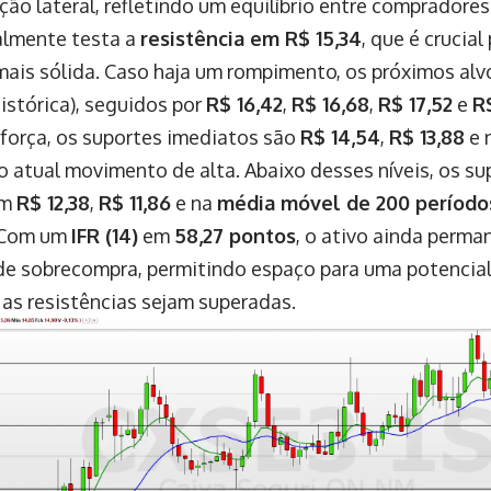
ção lateral, refletindo um equilíbrio entre compradore
almente testa a
resistência em R$ 15,34
, que é crucia
mais sólida. Caso haja um rompimento, os próximos al
istórica), seguidos por
R$ 16,42
,
R$ 16,68
,
R$ 17,52
e
R
 força, os suportes imediatos são
R$ 14,54
,
R$ 13,88
e 
 atual movimento de alta. Abaixo desses níveis, os su
em
R$ 12,38
,
R$ 11,86
e na
média móvel de 200 período
 Com um
IFR (14)
em
58,27 pontos
, o ativo ainda perm
de sobrecompra, permitindo espaço para uma potencia
 as resistências sejam superadas.