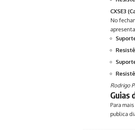
CXSE3 (C
No fecham
apresent
Suporte
Resistê
Suport
Resistê
Rodrigo Pa
Guias 
Para mais
publica di