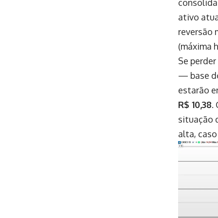
consolida
ativo atu
reversão 
(máxima h
Se perder
— base do
estarão 
R$ 10,38
.
situação 
alta, caso