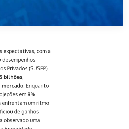
s expectativas, com a
do desempenhos
os Privados (SUSEP).
,5 bilhões
,
o mercado
. Enquanto
rojeções em
8%
.
s enfrentam um ritmo
ficiou de ganhos
nha observado uma
xa Seguridade