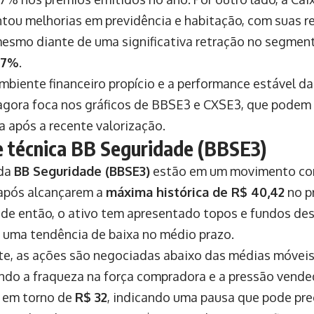
tou melhorias em previdência e habitação, com suas 
esmo diante de uma significativa retração no segment
37%
.
biente financeiro propício e a performance estável das
gora foca nos gráficos de BBSE3 e CXSE3, que podem 
a após a recente valorização.
e técnica BB Seguridade (BBSE3)
 da
BB Seguridade (BBSE3)
estão em um movimento corr
após alcançarem a
máxima histórica de R$ 40,42
no p
de então, o ativo tem apresentado topos e fundos de
o uma tendência de baixa no médio prazo.
e, as ações são negociadas abaixo das médias móveis 
ndo a fraqueza na força compradora e a pressão vende
a em torno de
R$ 32
, indicando uma pausa que pode pr