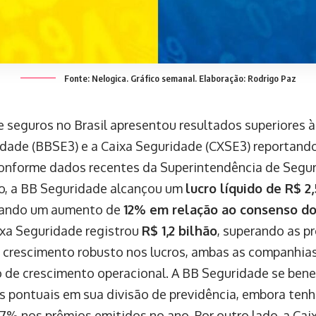
Fonte: Nelogica. Gráfico semanal. Elaboração: Rodrigo Paz
e seguros no Brasil apresentou resultados superiores à
dade (BBSE3) e a Caixa Seguridade (CXSE3) reportan
conforme dados recentes da Superintendência de Segur
, a BB Seguridade alcançou um
lucro líquido de R$ 2
tando um aumento de
12% em relação ao consenso d
aixa Seguridade registrou
R$ 1,2 bilhão
, superando as p
 crescimento robusto nos lucros, ambas as companhia
de crescimento operacional. A BB Seguridade se bene
os pontuais em sua divisão de previdência, embora te
7% nos prêmios emitidos no ano. Por outro lado, a Cai