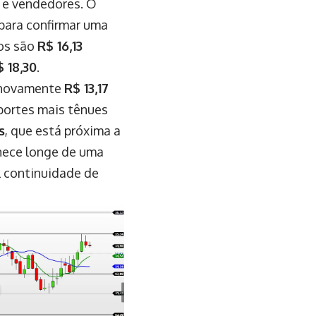
s e vendedores. O
l para confirmar uma
vos são
R$ 16,13
$ 18,30
.
novamente
R$ 13,17
portes mais tênues
s
, que está próxima a
anece longe de uma
l continuidade de