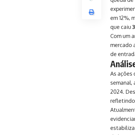
experimen
em 12%, m
que caiu
Com um am
mercado a
de entrad
Anális
As ações
semanal, 
2024. Des
refletind
Atualment
evidencia
estabiliz