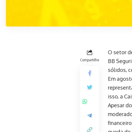
O setor d
Compartilhe
BB Seguri
sólidos, 
Em agosto
represen
isso, a C
Apesar do
moderado 
financeir
queda de 