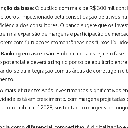
nção da base:
O público com mais de R$ 300 mil conti
e lucros, impulsionado pela consolidação de ativos na
ficiência dos consultores. O banco sugere que os inves
rem na expansão de margens e participação de mercado
arem com flutuações momentâneas nos fluxos líquido
e Banking em ascensão:
Embora ainda esteja em fase i
o potencial e deverá atingir o ponto de equilíbrio entre
iando-se da integração com as áreas de corretagem e 
mento.
A mais eficiente:
Após investimentos significativos en
vidade está em crescimento, com margens projetadas p
a companhia até 2028, sustentando margens de longo
gia como diferencial competitivo:
A digitalização e 