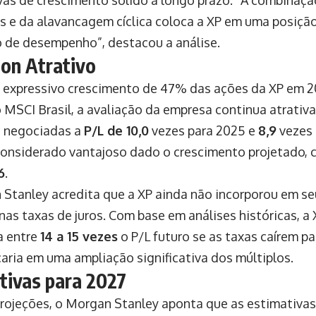
is e da alavancagem cíclica coloca a XP em uma posição
 de desempenho”, destacou a análise.
ion Atrativo
 expressivo crescimento de 47% das ações da XP em 2
 MSCI Brasil, a avaliação da empresa continua atrativa
o negociadas a
P/L de 10,0
vezes para 2025 e
8,9
vezes 
onsiderado vantajoso dado o crescimento projetado,
6
.
Stanley acredita que a XP ainda não incorporou em seu
nas taxas de juros. Com base em análises históricas, a 
a entre
14 a 15 vezes
o P/L futuro se as taxas caírem p
caria em uma ampliação significativa dos múltiplos.
tivas para 2027
rojeções, o Morgan Stanley aponta que as estimativas