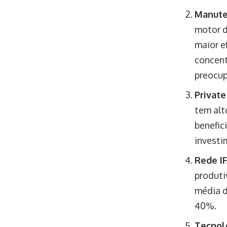
Manute
motor d
maior e
concent
preocup
Privat
tem alt
benefic
investi
Rede IF
produti
média d
40%.
Tecnolo