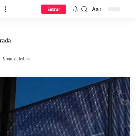
Aa
Entrar
erada
5 min. de leitura