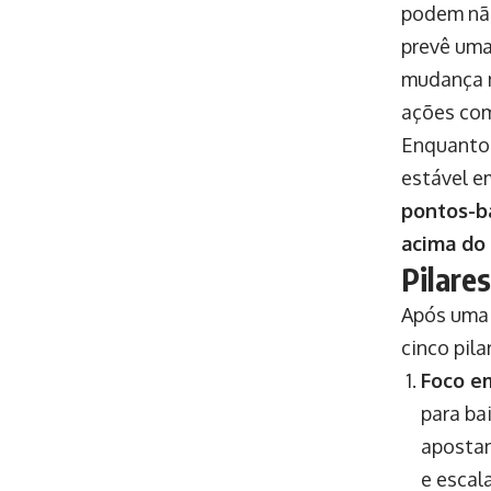
podem não
prevê um
mudança n
ações com
Enquanto 
estável e
pontos-b
acima do
Pilare
Após uma 
cinco pil
Foco em
para ba
apostan
e escal