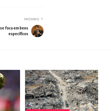
PRÓXIMO
 se foca em bens
específicos