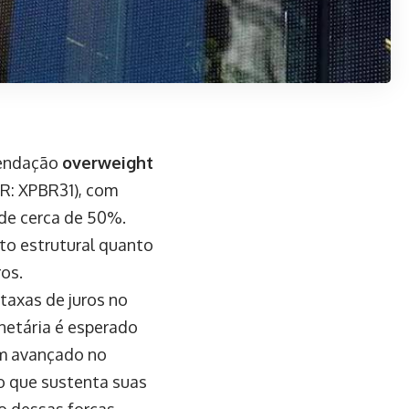
mendação
overweight
R: XPBR31), com
 de cerca de 50%.
to estrutural quanto
ros.
taxas de juros no
monetária é esperado
em avançado no
o que sustenta suas
o dessas forças