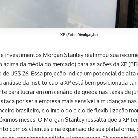
XP (Foto: Divulgação)
e investimentos Morgan Stanley reafirmou sua reco
o acima da média do mercado) para as ações da XP (BD
o de US$ 26. Essa projeção indica um potencial de alta
 análise da instituição, a XP está bem posicionada tan
nte para lucrar em um cenário de queda nas taxas de ju
estaca por ser a empresa mais sensível a mudanças nas 
nceiro brasileiro, e o início do ciclo de flexibilização 
róximos meses. O Morgan Stanley ressalta que a XP t
to com os clientes e na expansão de sua plataforma, 
vas de crescimento sólido a longo prazo. “A combinaçã