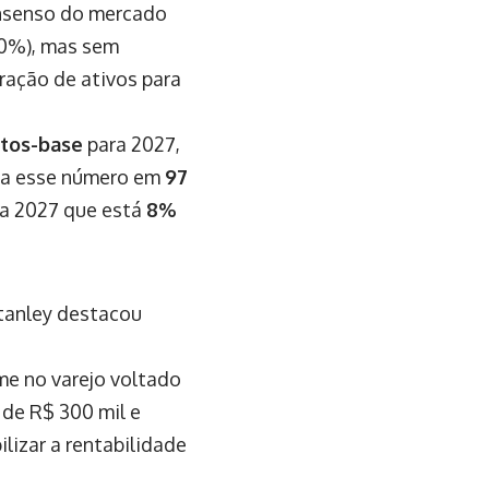
onsenso do mercado
10%), mas sem
ração de ativos para
tos-base
para 2027,
eta esse número em
97
ra 2027 que está
8%
tanley destacou
me no varejo voltado
 de R$ 300 mil e
ilizar a rentabilidade