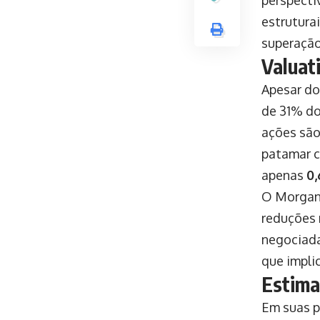
estrutura
superação
Valuat
Apesar do
de 31% do
ações sã
patamar c
apenas
0,
O Morgan 
reduções 
negociad
que impli
Estima
Em suas p