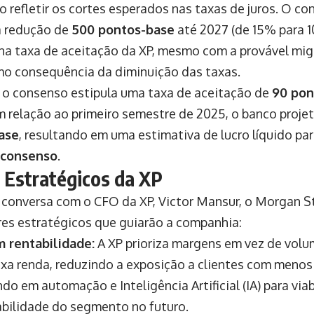
 refletir os cortes esperados nas taxas de juros. O c
a redução de
500 pontos-base
até 2027 (de 15% para 
a taxa de aceitação da XP, mesmo com a provável mig
o consequência da diminuição das taxas.
o consenso estipula uma taxa de aceitação de
90 pon
m relação ao primeiro semestre de 2025, o banco proj
ase
, resultando em uma estimativa de lucro líquido pa
 consenso
.
s Estratégicos da XP
conversa com o CFO da XP, Victor Mansur, o Morgan S
ares estratégicos que guiarão a companhia:
 rentabilidade:
A XP prioriza margens em vez de volu
ixa renda, reduzindo a exposição a clientes com menos
do em automação e Inteligência Artificial (IA) para viab
abilidade do segmento no futuro.