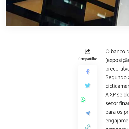
O banco d
Compartilhe
(exposiçã
preço-alv
Segundo a
ciclicame
A XP se d
setor fina
para os p
engajamen
perspecti