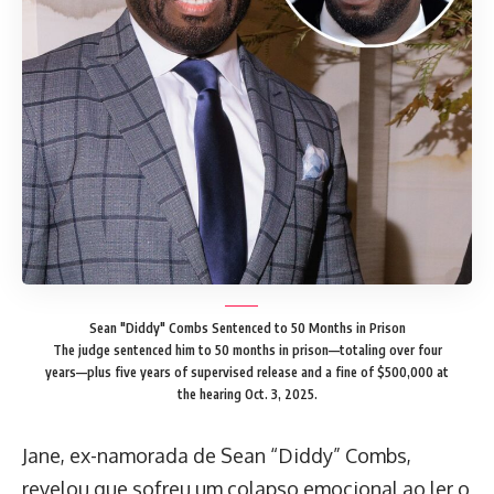
Sean "Diddy" Combs Sentenced to 50 Months in Prison
The judge sentenced him to 50 months in prison—totaling over four
years—plus five years of supervised release and a fine of $500,000 at
the hearing Oct. 3, 2025.
Jane, ex-namorada de Sean “Diddy” Combs,
revelou que sofreu um colapso emocional ao ler o