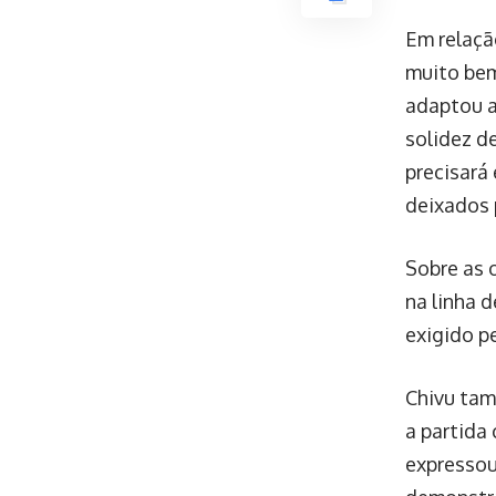
Em relaçã
muito bem
adaptou a
solidez d
precisará
deixados 
Sobre as 
na linha 
exigido p
Chivu tam
a partida
expressou