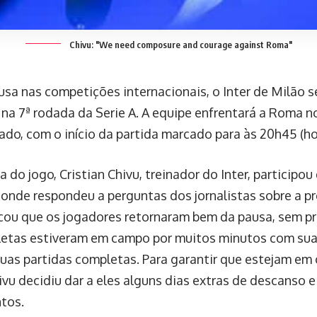
Chivu: "We need composure and courage against Roma"
usa nas competições internacionais, o Inter de Milão se
na 7ª rodada da Serie A. A equipe enfrentará a Roma n
do, com o início da partida marcado para às 20h45 (hor
 do jogo, Cristian Chivu, treinador do Inter, participo
 onde respondeu a perguntas dos jornalistas sobre a p
cou que os jogadores retornaram bem da pausa, sem pr
letas estiveram em campo por muitos minutos com sua
uas partidas completas. Para garantir que estejam em
ivu decidiu dar a eles alguns dias extras de descanso e
tos.