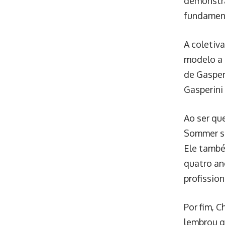
demonstra
fundamen
A coletiva
modelo a 
de Gasper
Gasperini
Ao ser qu
Sommer se
Ele també
quatro an
profissio
Por fim, 
lembrou q