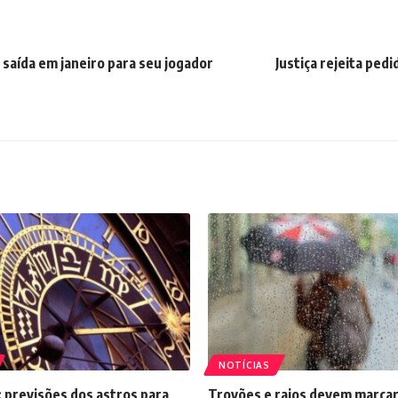
saída em janeiro para seu jogador
Justiça rejeita ped
NOTÍCIAS
 previsões dos astros para
Trovões e raios devem marcar