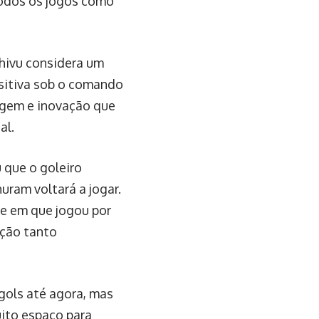
todos os jogos como
Chivu considera um
ositiva sob o comando
agem e inovação que
al.
 que o goleiro
uram voltará a jogar.
e em que jogou por
ação tanto
gols até agora, mas
ito espaço para