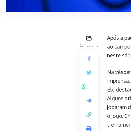
Após a pa
Compartilhe
ao campo 
neste sába
Na véspera
imprensa,
Ele desta
Alguns at
jogaram d
o jogo, Ch
treinamen