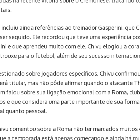
das na recente vitória sobre o Cremonese, tratando 
tais.
 incluiu ainda referências ao treinador Gasperini, que 
ser seguido. Ele recordou que teve uma experiência p
ini e que aprendeu muito com ele. Chivu elogiou a cor
 trouxe para o futebol, além de seu sucesso internacion
estionado sobre jogadores específicos, Chivu confirmou
rá titular, mas não pôde afirmar quando o atacante Th
m falou sobre sua ligação emocional com a Roma, club
os e que considera uma parte importante de sua form
nal quanto pessoal.
Chivu comentou sobre a Roma não ter marcados muitos 
ue a temporada está apenas começando e ainda há mu