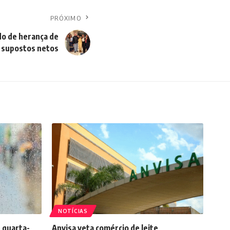
PRÓXIMO
ido de herança de
supostos netos
NOTÍCIAS
 quarta-
Anvisa veta comércio de leite