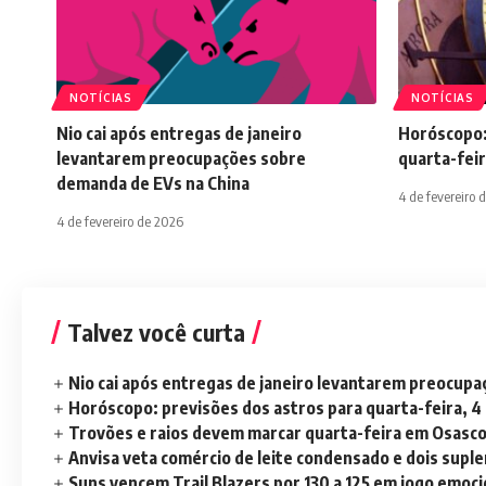
NOTÍCIAS
NOTÍCIAS
Nio cai após entregas de janeiro
Horóscopo:
levantarem preocupações sobre
quarta-feir
demanda de EVs na China
4 de fevereiro 
4 de fevereiro de 2026
Talvez você curta
Nio cai após entregas de janeiro levantarem preocup
Horóscopo: previsões dos astros para quarta-feira, 4
Trovões e raios devem marcar quarta-feira em Osasc
Anvisa veta comércio de leite condensado e dois sup
Suns vencem Trail Blazers por 130 a 125 em jogo emoc