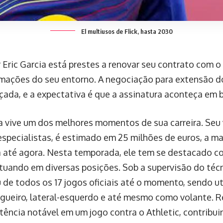
El multiusos de Flick, hasta 2030
 Eric Garcia está prestes a renovar seu contrato com o
mações do seu entorno. A negociação para extensão do
çada, e a expectativa é que a assinatura aconteça em b
ia vive um dos melhores momentos de sua carreira. Seu
specialistas, é estimado em 25 milhões de euros, a ma
 até agora. Nesta temporada, ele tem se destacado 
atuando em diversas posições. Sob a supervisão do técn
u de todos os 17 jogos oficiais até o momento, sendo ut
zagueiro, lateral-esquerdo e até mesmo como volante. 
tência notável em um jogo contra o Athletic, contribuin