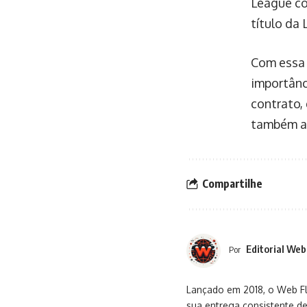
League co
título da 
Com essa 
importânc
contrato, 
também au
Compartilhe
Editorial Web
Por
Lançado em 2018, o Web Flu
sua entrega consistente de