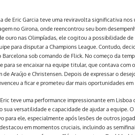
ia de Eric Garcia teve uma reviravolta significativa no
agem no Girona, onde reencontrou seu bom desempen
e ouro nas Olimpíadas, ele cogitou a possibilidade d
uipe para disputar a Champions League. Contudo, decid
o Barcelona sob comando de Flick. No começo da temp
e para se encaixar na equipe titular, que contava com 
m de Araújo e Christensen. Depois de expressar o desejo
onvenceu a ficar e prometeu dar mais oportunidades em
 Eric teve uma performance impressionante em Lisboa c
 sua versatilidade e capacidade de ajudar a equipe. O
ivo para ele, especialmente após lesões de outros jog
 destacou em momentos cruciais, incluindo as semifin