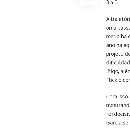
3 a 0.
A trajetór
uma pass
medalha d
ano na eq
projeto d
dificuldad
Iñigo, alé
Flick o c
Com isso,
mostrando
foi decis
Garcia se