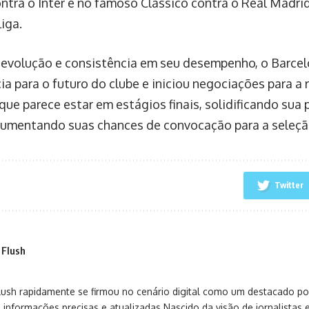
ntra o Inter e no famoso Clássico contra o Real Madrid
Liga.
evolução e consistência em seu desempenho, o Barce
ia para o futuro do clube e iniciou negociações para a
que parece estar em estágios finais, solidificando sua
mentando suas chances de convocação para a seleção
Twitter
 Flush
sh rapidamente se firmou no cenário digital como um destacado port
 informações precisas e atualizadas.Nascido da visão de jornalistas 