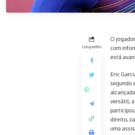
O jogador
Compartilhe
com infor
está avan
Eric Garc
segundo e
alcançada
versátil, 
participo
direito, 
uma assis