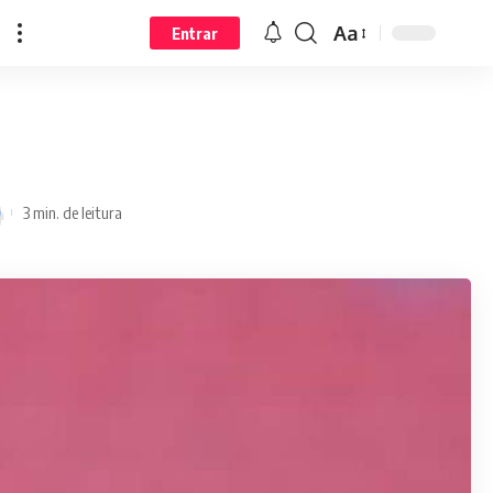
Aa
Entrar
3 min. de leitura