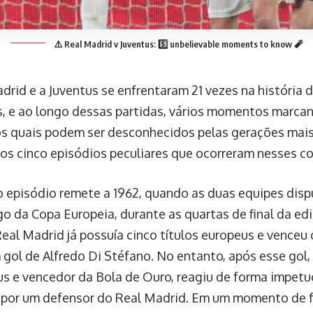
⚠️ Real Madrid v Juventus: 5️⃣ unbelievable moments to know 🧨
drid e a Juventus se enfrentaram 21 vezes na história 
 e ao longo dessas partidas, vários momentos marca
s quais podem ser desconhecidos pelas gerações mais j
s cinco episódios peculiares que ocorreram nesses co
o episódio remete a 1962, quando as duas equipes disp
go da Copa Europeia, durante as quartas de final da ed
eal Madrid já possuía cinco títulos europeus e venceu o
 gol de Alfredo Di Stéfano. No entanto, após esse gol,
us e vencedor da Bola de Ouro, reagiu de forma impetu
por um defensor do Real Madrid. Em um momento de fú