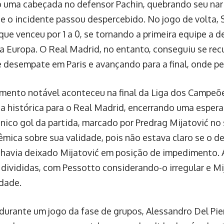
 uma cabeçada no defensor Pachin, quebrando seu nariz
 e o incidente passou despercebido. No jogo de volta, 
que venceu por 1 a 0, se tornando a primeira equipe a d
a Europa. O Real Madrid, no entanto, conseguiu se rec
e desempate em Paris e avançando para a final, onde pe
ento notável aconteceu na final da Liga dos Campeõe
ia histórica para o Real Madrid, encerrando uma espera
 único gol da partida, marcado por Predrag Mijatović n
êmica sobre sua validade, pois não estava claro se o d
 havia deixado Mijatović em posição de impedimento. 
 divididas, com Pessotto considerando-o irregular e M
idade.
durante um jogo da fase de grupos, Alessandro Del Pier