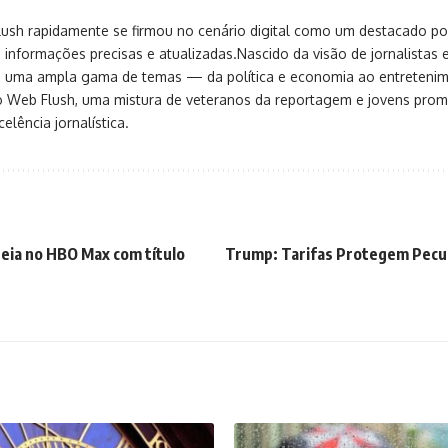
sh rapidamente se firmou no cenário digital como um destacado port
 informações precisas e atualizadas.Nascido da visão de jornalistas 
ça uma ampla gama de temas — da política e economia ao entreteni
o Web Flush, uma mistura de veteranos da reportagem e jovens pro
elência jornalística.
eia no HBO Max com título
Trump: Tarifas Protegem Pecua