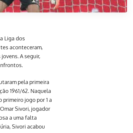
da Liga dos
ntes aconteceram,
ovens. A seguir,
nfrontos.
utaram pela primeira
ição 1961/62. Naquela
 primeiro jogo por 1 a
 Omar Sivori, jogador
osa a uma falta
ria, Sivori acabou