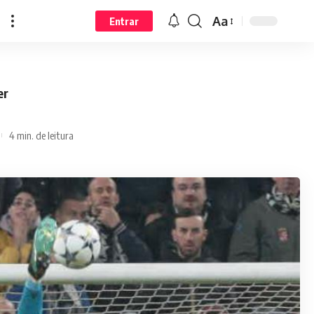
Aa
Entrar
er
4 min. de leitura