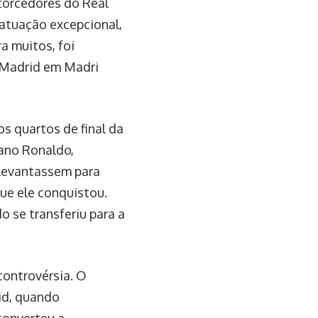
torcedores do Real
atuação excepcional,
a muitos, foi
l Madrid em Madri
s quartos de final da
iano Ronaldo,
 levantassem para
ue ele conquistou.
 se transferiu para a
controvérsia. O
id, quando
converteu a