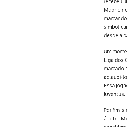
recebeu u
Madrid no
marcando 
simbolica
desde a p
Um moment
Liga dos 
marcado d
aplaudi-l
Essa joga
Juventus.
Por fim, 
árbitro M
considera