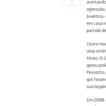
acertando
agressão,
Juventus, 
em casa n
partida d
Outro mom
uma vitór
título. O
gerou pol
Pessotto,
gol foram
sua legal
Em 2008, 