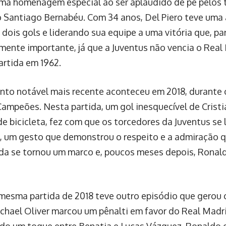
ma homenagem especial ao ser aplaudido de pé pelos 
 Santiago Bernabéu. Com 34 anos, Del Piero teve uma 
dois gols e liderando sua equipe a uma vitória que, par
mente importante, já que a Juventus não vencia o Rea
artida em 1962.
o notável mais recente aconteceu em 2018, durante o
Campeões. Nesta partida, um gol inesquecível de Crist
e bicicleta, fez com que os torcedores da Juventus se
o, um gesto que demonstrou o respeito e a admiração q
da se tornou um marco e, poucos meses depois, Ronaldo
a mesma partida de 2018 teve outro episódio que gerou 
ichael Oliver marcou um pênalti em favor do Real Madr
do um toque entre Benatia e Lucas Vázquez. Ronaldo 