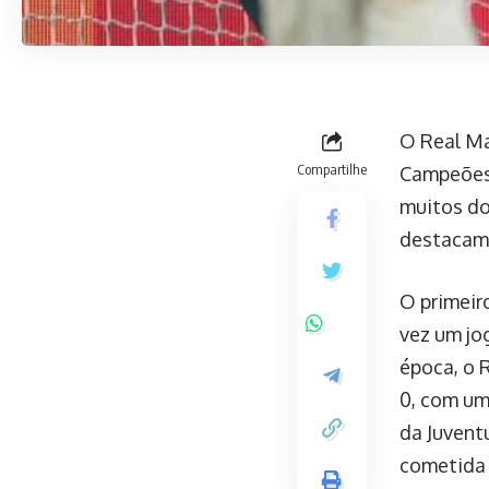
O Real Ma
Compartilhe
Campeões,
muitos do
destacamo
O primeir
vez um jo
época, o R
0, com um
da Juvent
cometida 