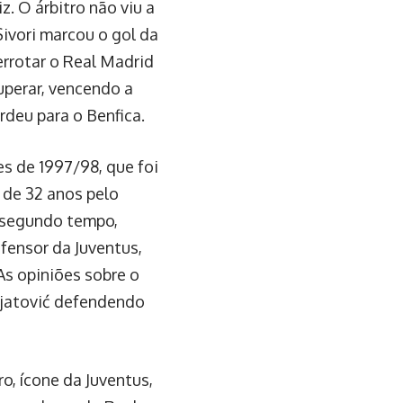
. O árbitro não viu a
Sivori marcou o gol da
errotar o Real Madrid
uperar, vencendo a
rdeu para o Benfica.
s de 1997/98, que foi
 de 32 anos pelo
o segundo tempo,
efensor da Juventus,
As opiniões sobre o
ijatović defendendo
o, ícone da Juventus,