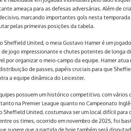
ante ameaça para as defesas adversárias. Além de cria
decisivo, marcando importantes gols nesta temporada
utar pelas primeiras posições da tabela.
o Sheffield United, o meia Gustavo Hamer é um jogad
 de jogo impressionante e chutes potentes de longa dis
el por organizar o meio-campo da equipe. Hamer atua 
distribuição de passes, papéis cruciais para que Sheffi
ntra a equipe dinâmica do Leicester.
quipes possuem um histórico competitivo, com vários 
 tanto na Premier League quanto no Campeonato Inglês
 Sheffield United, costumava ser um local difícil para o
entre os times, ocorrido em novembro de 2025, foi bas
 que sugere que a partida de hoje também será disputad