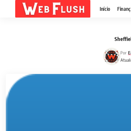
Início
Finanç
Sheffie
Por
E
Atuali