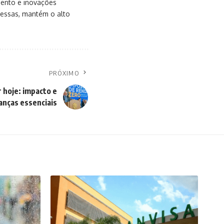
mento e inovações
messas, mantém o alto
PRÓXIMO
 hoje: impacto e
nças essenciais