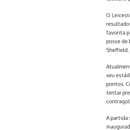
O Leicest
resultado
favorita p
posse de 
Sheffield.
Atualment
seu estád
pontos. C
tentar pr
contragol
A partida
inaugurad