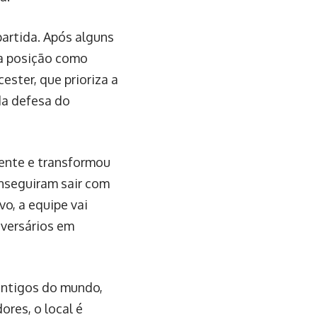
partida. Após alguns
ua posição como
cester, que prioriza a
da defesa do
ente e transformou
nseguiram sair com
o, a equipe vai
dversários em
 antigos do mundo,
res, o local é