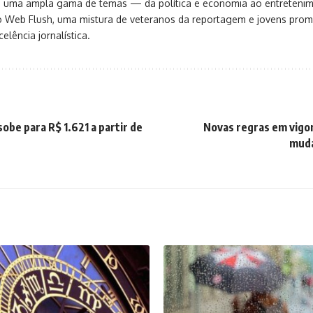
ça uma ampla gama de temas — da política e economia ao entreteni
o Web Flush, uma mistura de veteranos da reportagem e jovens pro
elência jornalística.
obe para R$ 1.621 a partir de
Novas regras em vigor
muda