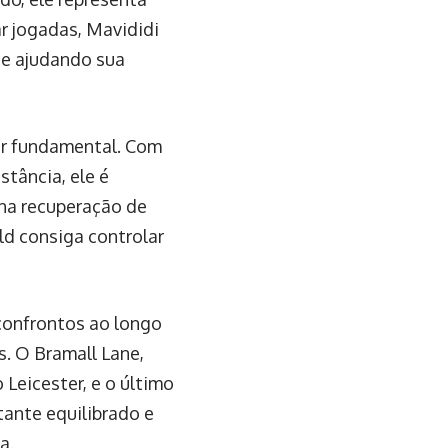
r jogadas, Mavididi
 e ajudando sua
or fundamental. Com
tância, ele é
na recuperação de
eld consiga controlar
confrontos ao longo
. O Bramall Lane,
 Leicester, e o último
tante equilibrado e
a.