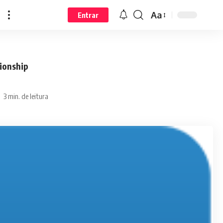
Aa
Entrar
pionship
3 min. de leitura