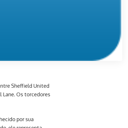
ntre Sheffield United
ll Lane. Os torcedores
hecido por sua
do, ele representa