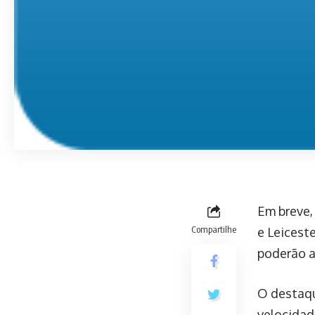
Em breve,
Compartilhe
e Leicest
poderão a
O destaqu
velocidad