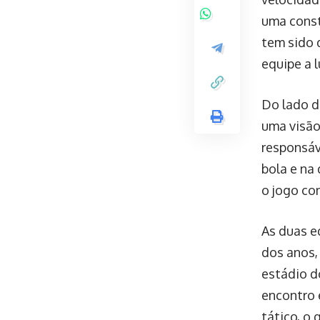
uma const
tem sido 
equipe a l
Do lado d
uma visão
responsáv
bola e na 
o jogo co
As duas e
dos anos,
estádio do
encontro 
tático, o