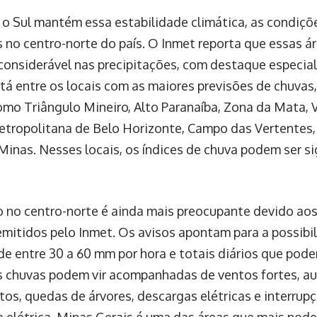
o Sul mantém essa estabilidade climática, as condiçõ
s no centro-norte do país. O Inmet reporta que essas á
onsiderável nas precipitações, com destaque especial
tá entre os locais com as maiores previsões de chuva
omo Triângulo Mineiro, Alto Paranaíba, Zona da Mata, 
tropolitana de Belo Horizonte, Campo das Vertentes,
Minas. Nesses locais, os índices de chuva podem ser si
o no centro-norte é ainda mais preocupante devido aos
emitidos pelo Inmet. Os avisos apontam para a possib
de entre 30 a 60 mm por hora e totais diários que pode
 chuvas podem vir acompanhadas de ventos fortes, a
os, quedas de árvores, descargas elétricas e interrup
a elétrica. Minas Gerais é uma das áreas que mais pod