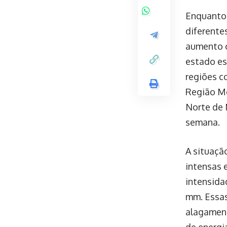
Enquanto 
diferente
aumento c
estado es
regiões c
Região Me
Norte de 
semana.
A situaçã
intensas 
intensida
mm. Essas
alagament
de energi