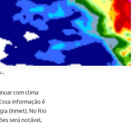
...
inuar com clima
 Essa informação é
gia (Inmet). No Rio
ões será notável,