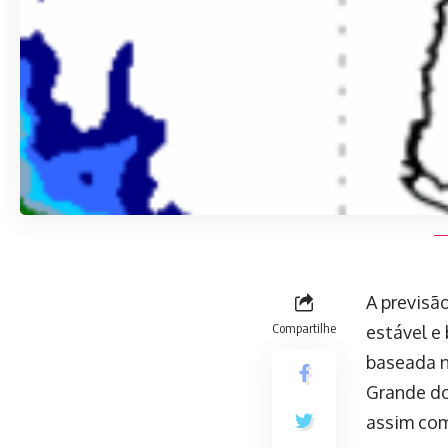
A previsã
Compartilhe
estável e
baseada n
Grande do
assim com