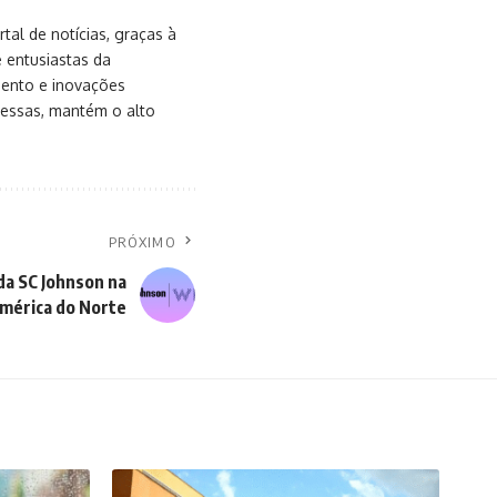
al de notícias, graças à
e entusiastas da
mento e inovações
messas, mantém o alto
PRÓXIMO
da SC Johnson na
mérica do Norte