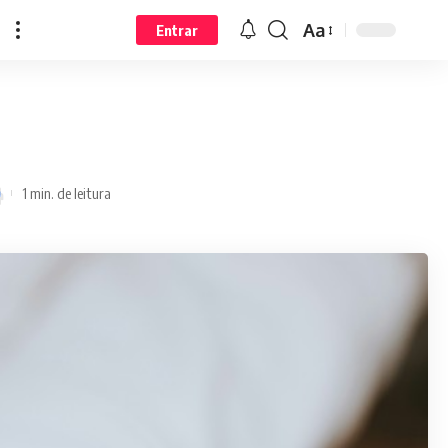
Aa
Entrar
1 min. de leitura