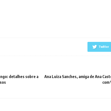
Twitter
engo: detalhes sobre a
Ana Luiza Sanches, amiga de Ana Cast
ssos
com 