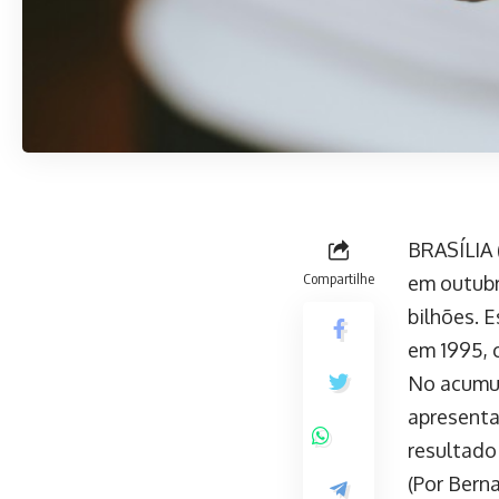
BRASÍLIA 
Compartilhe
em outubr
bilhões. E
em 1995, 
No acumul
apresenta
resultado
(Por Bern