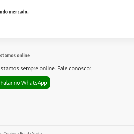
iando mercado.
stamos online
stamos sempre online. Fale conosco:
Falar no WhatsApp
os. Conheça
Bet da Sorte
.