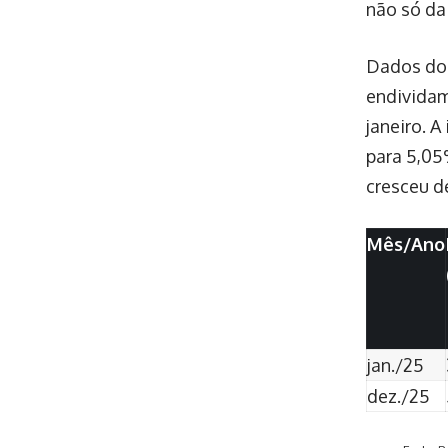
não só da
Dados do 
endividam
janeiro. 
para 5,05
cresceu d
Mês/Ano
jan./25
dez./25