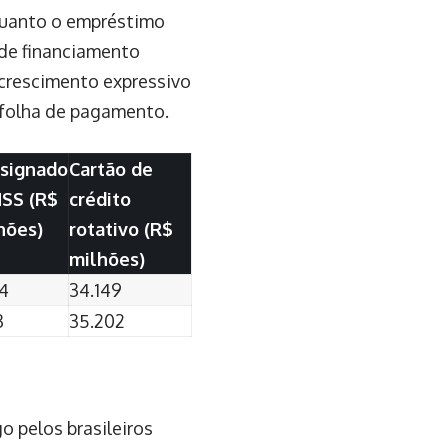
quanto o empréstimo
 de financiamento
crescimento expressivo
 folha de pagamento.
signado
Cartão de
NSS (R$
crédito
hões)
rotativo (R$
milhões)
14
34.149
3
35.202
o pelos brasileiros