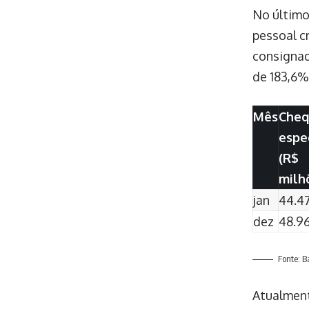
No último
pessoal c
consignad
de 183,6%
Mês
Cheq
espe
(R$
milh
jan
44.4
dez
48.9
Fonte: B
Atualment