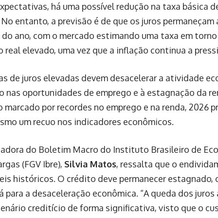
xpectativas, há uma possível redução na taxa básica de j
 No entanto, a previsão é de que os juros permaneçam 
al do ano, com o mercado estimando uma taxa em torno 
o real elevado, uma vez que a inflação continua a pres
as de juros elevadas devem desacelerar a atividade e
o nas oportunidades de emprego e à estagnação da r
o marcado por recordes no emprego e na renda, 2026 p
smo um recuo nos indicadores econômicos.
adora do Boletim Macro do Instituto Brasileiro de E
argas (FGV Ibre),
Silvia Matos
, ressalta que o endivida
veis históricos. O crédito deve permanecer estagnado, 
rá para a desaceleração econômica. “A queda dos juros 
cenário creditício de forma significativa, visto que o 