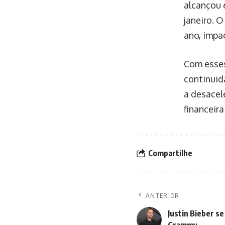
alcançou 
janeiro. 
ano, impa
Com esses
continuid
a desacel
financeira
Compartilhe
ANTERIOR
Justin Bieber s