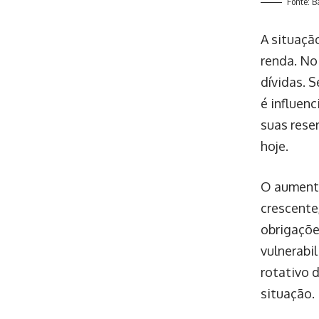
Fonte: B
A situaçã
renda. No
dívidas. 
é influen
suas rese
hoje.
O aumento
crescente
obrigaçõe
vulnerabi
rotativo 
situação.