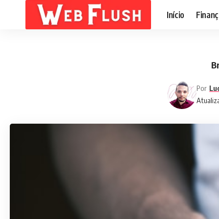
Início
Finanç
B
Por
Lu
Atualiz