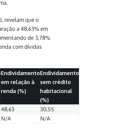
rma.
, revelam que o
paração a 48,63% em
aumentando de 3,78%
enda com dívidas
o
Endividamento
Endividamento
em relação à
sem crédito
renda (%)
habitacional
(%)
48,63
30,55
N/A
N/A