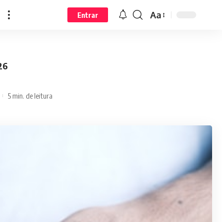
Aa
Entrar
26
5 min. de leitura