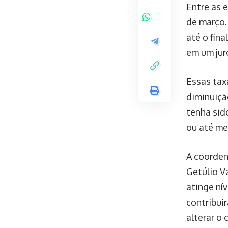
Entre as e
de março.
até o fin
em um jur
Essas tax
diminuiçã
tenha sid
ou até me
A coorden
Getúlio V
atinge ní
contribui
alterar o 