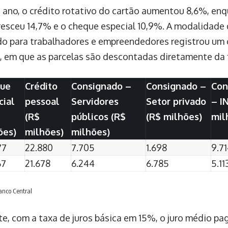
 ano, o crédito rotativo do cartão aumentou 8,6%, en
resceu 14,7% e o cheque especial 10,9%. A modalidade
o para trabalhadores e empreendedores registrou um 
, em que as parcelas são descontadas diretamente da
ue
Crédito
Consignado –
Consignado –
Con
cial
pessoal
Servidores
Setor privado
– I
(R$
públicos (R$
(R$ milhões)
mil
ões)
milhões)
milhões)
77
22.880
7.705
1.698
9.7
67
21.678
6.244
6.785
5.11
anco Central
e, com a taxa de juros básica em 15%, o juro médio pag