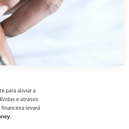
 para aliviar a
dívidas e atrasos
 financeira levará
oney
.