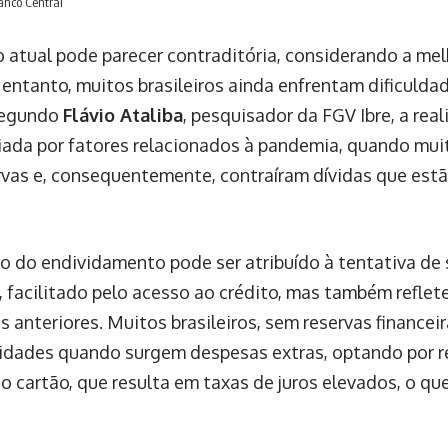
anco Central
o atual pode parecer contraditória, considerando a me
 entanto, muitos brasileiros ainda enfrentam dificulda
Segundo
Flávio Ataliba
, pesquisador da FGV Ibre, a re
ciada por fatores relacionados à pandemia, quando muit
rvas e, consequentemente, contraíram dívidas que est
 do endividamento pode ser atribuído à tentativa de
, facilitado pelo acesso ao crédito, mas também reflet
s anteriores. Muitos brasileiros, sem reservas financei
lidades quando surgem despesas extras, optando por re
do cartão, que resulta em taxas de juros elevados, o qu