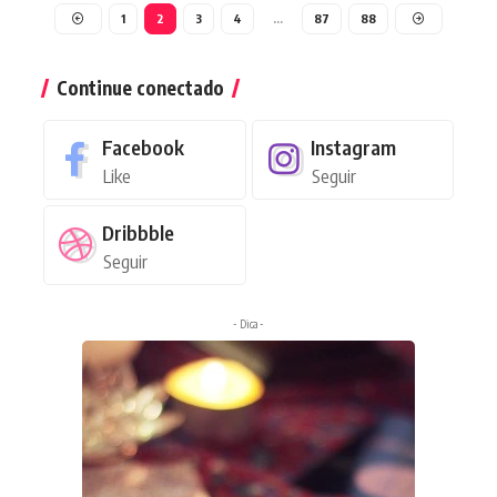
1
2
3
4
…
87
88
Continue conectado
Facebook
Instagram
Like
Seguir
Dribbble
Seguir
- Dica -